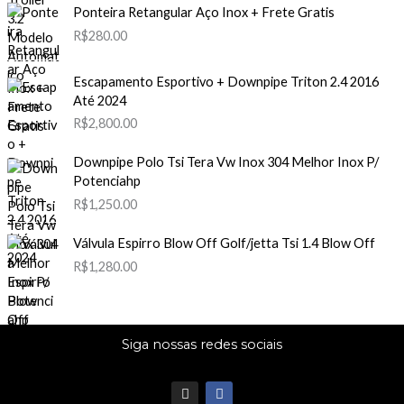
Ponteira Retangular Aço Inox + Frete Gratis
R$
280.00
Escapamento Esportivo + Downpipe Triton 2.4 2016
Até 2024
R$
2,800.00
Downpipe Polo Tsi Tera Vw Inox 304 Melhor Inox P/
Potenciahp
R$
1,250.00
Válvula Espirro Blow Off Golf/jetta Tsi 1.4 Blow Off
R$
1,280.00
Siga nossas redes sociais
I
F
n
a