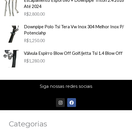
Escapamento Esportivo + Downpipe Triton 2.4 2016
Até 2024
R$
2,800.00
Downpipe Polo Tsi Tera Vw Inox 304 Melhor Inox P/
Potenciahp
R$
1,250.00
Válvula Espirro Blow Off Golf/jetta Tsi 1.4 Blow Off
R$
1,280.00
Siga nossas redes sociais
I
F
n
a
s
c
t
e
a
b
Categorias
g
o
r
o
a
k