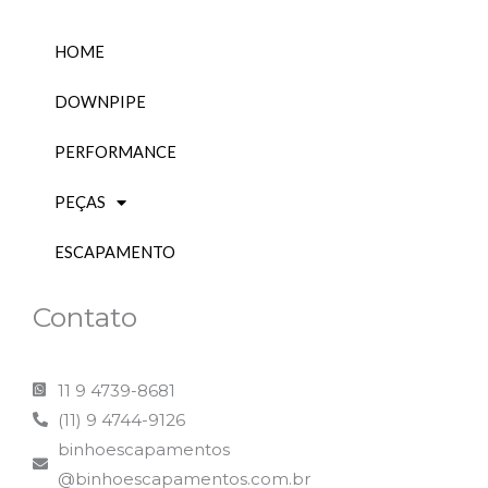
m
HOME
DOWNPIPE
PERFORMANCE
PEÇAS
ESCAPAMENTO
Contato
11 9 4739-8681
(11) 9 4744-9126
binhoescapamentos
@binhoescapamentos.com.br