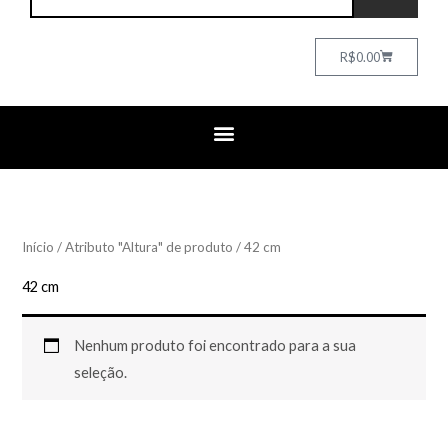
Cart
R$
0.00
Início
/ Atributo "Altura" de produto / 42 cm
42 cm
Nenhum produto foi encontrado para a sua
seleção.