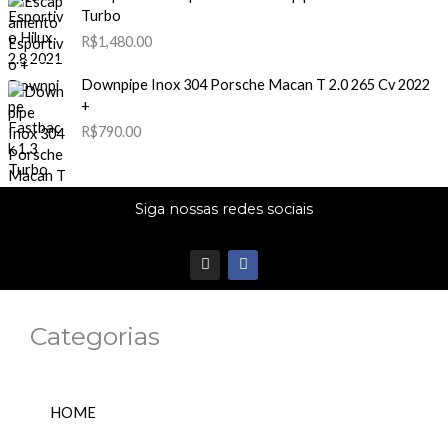
Turbo
R$
1,480.00
Downpipe Inox 304 Porsche Macan T 2.0 265 Cv 2022
+
R$
790.00
Siga nossas redes sociais
I
F
n
a
s
c
t
e
a
b
Categorias
g
o
r
o
a
k
m
HOME