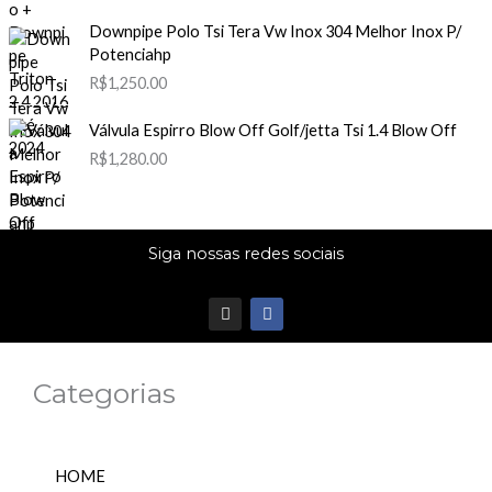
Downpipe Polo Tsi Tera Vw Inox 304 Melhor Inox P/
Potenciahp
R$
1,250.00
Válvula Espirro Blow Off Golf/jetta Tsi 1.4 Blow Off
R$
1,280.00
Siga nossas redes sociais
I
F
n
a
s
c
t
e
a
b
Categorias
g
o
r
o
a
k
m
HOME