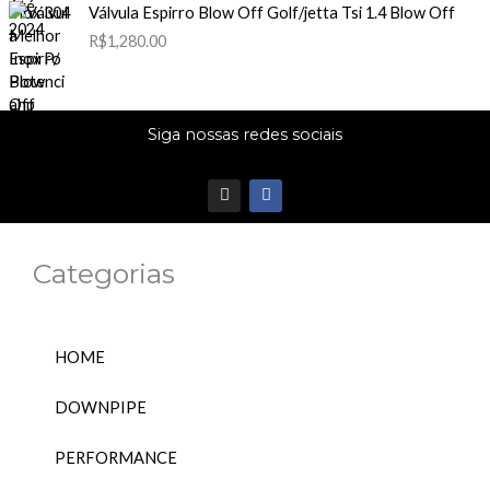
Válvula Espirro Blow Off Golf/jetta Tsi 1.4 Blow Off
R$
1,280.00
Siga nossas redes sociais
I
F
n
a
s
c
t
e
a
b
Categorias
g
o
r
o
a
k
m
HOME
DOWNPIPE
PERFORMANCE