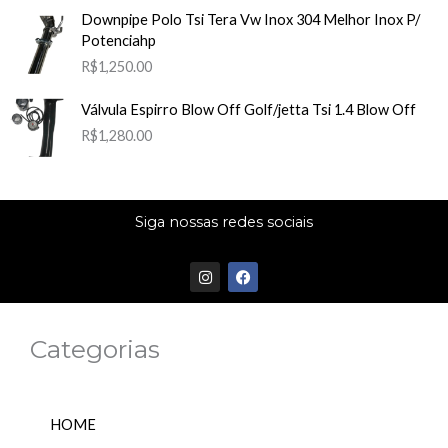
Downpipe Polo Tsi Tera Vw Inox 304 Melhor Inox P/
Potenciahp
R$
1,250.00
Válvula Espirro Blow Off Golf/jetta Tsi 1.4 Blow Off
R$
1,280.00
Siga nossas redes sociais
I
F
n
a
s
c
t
e
a
b
Categorias
g
o
r
o
a
k
m
HOME