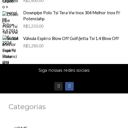
R$
2,800.00
Downpipe Polo Tsi Tera Vw Inox 304 Melhor Inox P/
Potenciahp
R$
1,250.00
Válvula Espirro Blow Off Golf/jetta Tsi 1.4 Blow Off
R$
1,280.00
Siga nossas redes sociais
I
F
n
a
s
c
t
e
a
b
Categorias
g
o
r
o
a
k
m