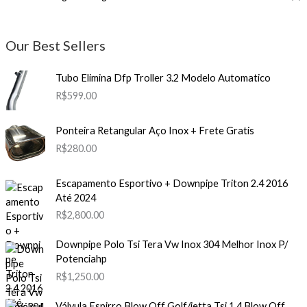
Our Best Sellers
Tubo Elimina Dfp Troller 3.2 Modelo Automatico
R$
599.00
Ponteira Retangular Aço Inox + Frete Gratis
R$
280.00
Escapamento Esportivo + Downpipe Triton 2.4 2016
Até 2024
R$
2,800.00
Downpipe Polo Tsi Tera Vw Inox 304 Melhor Inox P/
Potenciahp
R$
1,250.00
Válvula Espirro Blow Off Golf/jetta Tsi 1.4 Blow Off