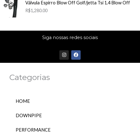
Válvula Espirro Blow Off Golf/jetta Tsi 1.4 Blow Off
R$
1,280.00
Siga nossas redes sociais
I
F
n
a
s
c
t
e
a
b
Categorias
g
o
r
o
a
k
m
HOME
DOWNPIPE
PERFORMANCE