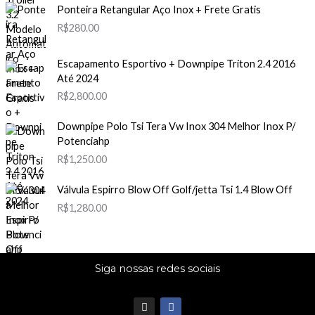
Ponteira Retangular Aço Inox + Frete Gratis
R$
280.00
Escapamento Esportivo + Downpipe Triton 2.4 2016
Até 2024
R$
2,800.00
Downpipe Polo Tsi Tera Vw Inox 304 Melhor Inox P/
Potenciahp
R$
1,250.00
Válvula Espirro Blow Off Golf/jetta Tsi 1.4 Blow Off
R$
1,280.00
Siga nossas redes sociais
I
F
n
a