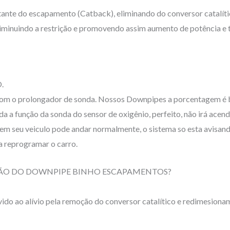
estante do escapamento (Catback), eliminando do conversor catalí
iminuindo a restrição e promovendo assim aumento de potência e 
.
 com o prolongador de sonda. Nossos Downpipes a porcentagem é 
a função da sonda do sensor de oxigênio, perfeito, não irá acende
em seu veiculo pode andar normalmente, o sistema so esta avisando
 a reprogramar o carro.
LAÇÃO DO DOWNPIPE BINHO ESCAPAMENTOS?
vido ao alívio pela remoção do conversor catalítico e redimesiona