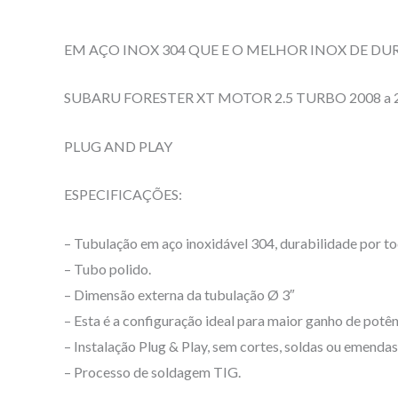
Descrição
Informação adicional
Avaliações (0)
EM AÇO INOX 304 QUE E O MELHOR INOX DE DU
SUBARU FORESTER XT MOTOR 2.5 TURBO 2008 a 
PLUG AND PLAY
ESPECIFICAÇÕES:
– Tubulação em aço inoxidável 304, durabilidade por tod
– Tubo polido.
– Dimensão externa da tubulação Ø 3″
– Esta é a configuração ideal para maior ganho de potên
– Instalação Plug & Play, sem cortes, soldas ou emendas
– Processo de soldagem TIG.