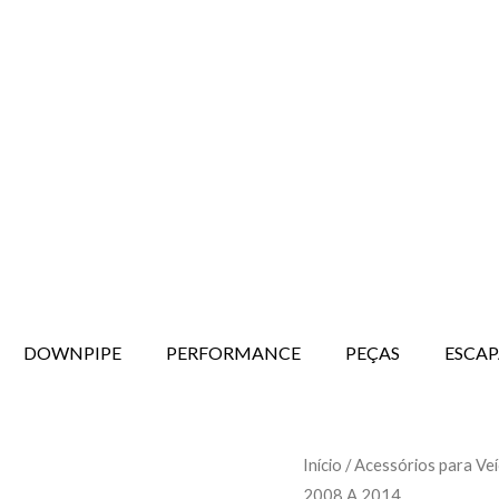
DOWNPIPE
PERFORMANCE
PEÇAS
ESCA
Downpipe
Início
/
Acessórios para Veí
2008 A 2014
Subaru