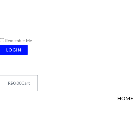
Ir
para
o
conteúdo
Remember Me
LOGIN
R$
0.00
Cart
HOME