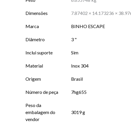
Dimensões
7.87402 × 14.173236 × 38.9
Marca
BINHO ESCAPE
Diâmetro
3 "
Inclui suporte
Sim
Material
Inox 304
Origem
Brasil
Número de peça
7hg655
Peso da
embalagem do
3019 g
vendor