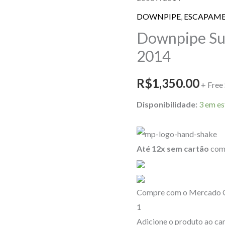
Forester
DOWNPIPE
,
ESCAPAM
Xt
Downpipe Sub
2.5
2014
2008
A
R$
1,350.00
+ Free
2014
quantidade
Disponibilidade:
3 em e
Até 12x sem cartão
com 
Compre com o Mercado Cr
1
Adicione o produto ao car