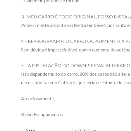
– Ganho de potência e torque.
3- MEU CARRO É TODO ORIGINAL, POSSO INSTA
Pode sim este produto vai lhe trazer benefícios tan
4 – REPROGRAAMEI O CARRO OU AUMENTEI A P
Sem dúvida é imprescindível, com o aumento da potência
5 – A INSTALAÇÃO DO DOWNPIPE VAI ALTERAR
Isso depende muito do carro, 80% dos casos não altera 
necessário fazer o Catback, que seria o restante do es
Atenciosamente,
Binho Escapamentos
Peso
6.655748 kg