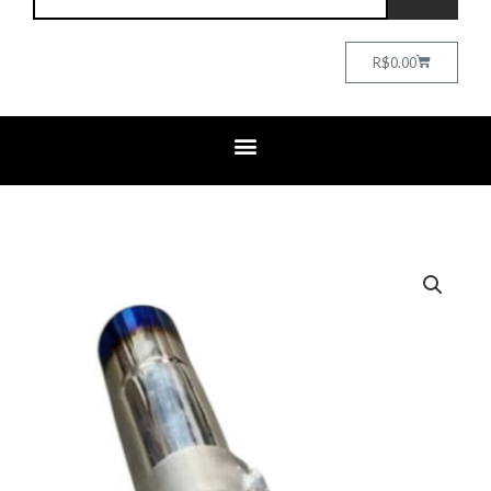
Cart
R$
0.00
Escapamento
Esportivo
Lancer
2.0
Ponteira
De
3.5
Pol.