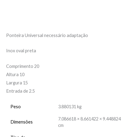
Informação adicional
Avaliações (0)
Ponteira Universal necessário adaptação
Inox oval preta
Comprimento 20
Altura 10
Largura 15
Entrada de 2.5
Peso
3.880131 kg
7.086618 × 8.661422 × 9.448824
Dimensões
cm