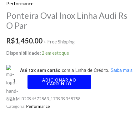
quantidade
Performance
Ponteira Oval Inox Linha Audi Rs
O Par
R$
1,450.00
+ Free Shipping
Disponibilidade:
2 em estoque
Até 12x sem cartão
com a Linha de Crédito.
Saiba mais
ADICIONAR AO
CARRINHO
SKU:
MLB2094572863_173939358758
Categoria:
Performance
Descrição