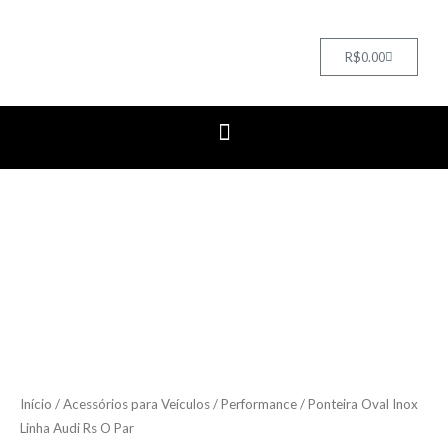
Cart
R$
0.00
Ponteira
Oval
Inox
Linha
Audi
Rs
O
Início
/
Acessórios para Veículos
/
Performance
/ Ponteira Oval Inox
Linha Audi Rs O Par
Par