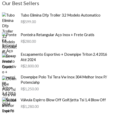
Our Best Sellers
Tubo Elimina Dfp Troller 3.2 Modelo Automatico
R$
599.00
Ponteira Retangular Aço Inox + Frete Gratis
R$
280.00
Escapamento Esportivo + Downpipe Triton 2.4 2016
Até 2024
R$
2,800.00
Downpipe Polo Tsi Tera Vw Inox 304 Melhor Inox P/
Potenciahp
R$
1,250.00
Válvula Espirro Blow Off Golf/jetta Tsi 1.4 Blow Off
R$
1,280.00