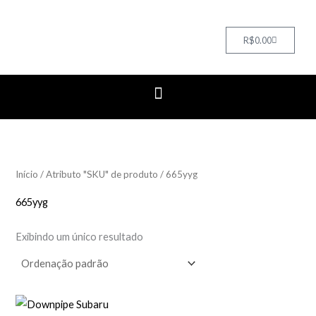
Cart
R$
0.00
Início
/ Atributo "SKU" de produto / 665yyg
665yyg
Exibindo um único resultado