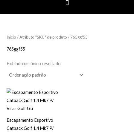
Início
/ Atributo "SKU" de produto / 765ggf55
765ggf55
Exibindo um único resultado
Escapamento Esportivo
Catback Golf 1.4 Mk7 P/