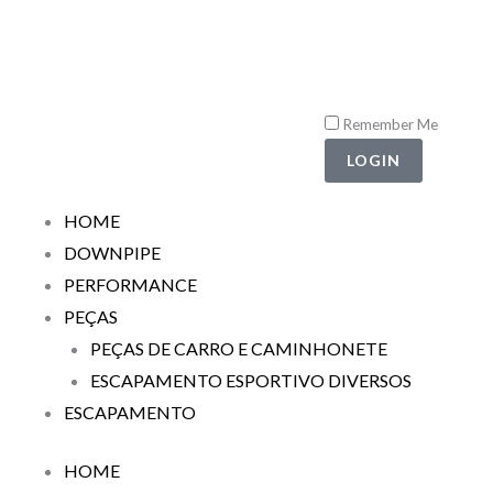
Ir
para
o
conteúdo
Remember Me
LOGIN
HOME
DOWNPIPE
PERFORMANCE
PEÇAS
PEÇAS DE CARRO E CAMINHONETE
ESCAPAMENTO ESPORTIVO DIVERSOS
ESCAPAMENTO
HOME