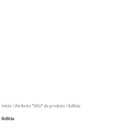
Início
/ Atributo "SKU" de produto / 8d8da
8d8da