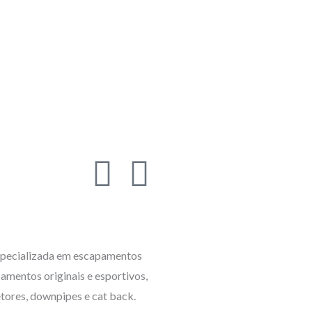
I
F
n
a
s
c
pecializada em escapamentos
t
e
amentos originais e esportivos,
etores, downpipes e cat back.
a
b