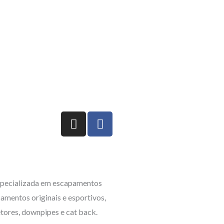
I
F
n
a
s
c
t
e
a
b
g
o
pecializada em escapamentos
r
o
amentos originais e esportivos,
a
k
etores, downpipes e cat back.
m