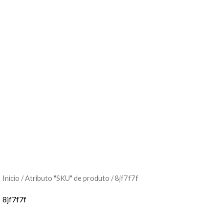
Início
/ Atributo "SKU" de produto / 8jf7f7f
8jf7f7f