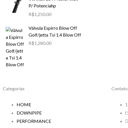
P/ Potenciahp
R$
1,250.00
Válvula Espirro Blow Off
Golf/jetta Tsi 1.4 Blow Off
R$
1,280.00
Categorias
Contato
HOME
1
DOWNPIPE
(
PERFORMANCE