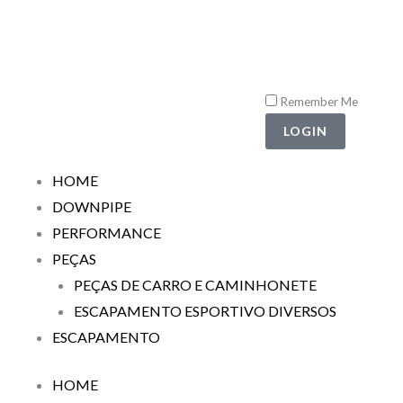
Ir
para
o
conteúdo
Remember Me
LOGIN
HOME
DOWNPIPE
PERFORMANCE
PEÇAS
PEÇAS DE CARRO E CAMINHONETE
ESCAPAMENTO ESPORTIVO DIVERSOS
ESCAPAMENTO
HOME