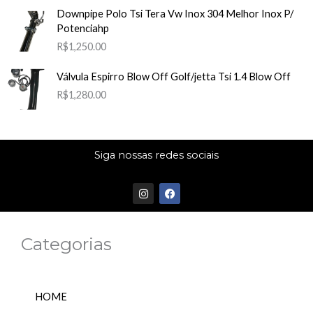
Downpipe Polo Tsi Tera Vw Inox 304 Melhor Inox P/
Potenciahp
R$
1,250.00
Válvula Espirro Blow Off Golf/jetta Tsi 1.4 Blow Off
R$
1,280.00
Siga nossas redes sociais
I
F
n
a
s
c
t
e
a
b
Categorias
g
o
r
o
a
k
m
HOME