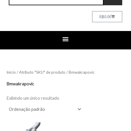
Cart
R$
0.00
Início
/ Atributo "SKU" de produto / Bmwakrapovic
Bmwakrapovic
Exibindo um único resultado