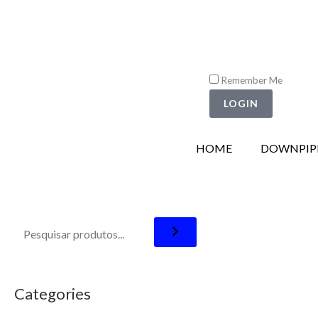
Ir
para
o
conteúdo
Remember Me
LOGIN
HOME
DOWNPIP
Categories