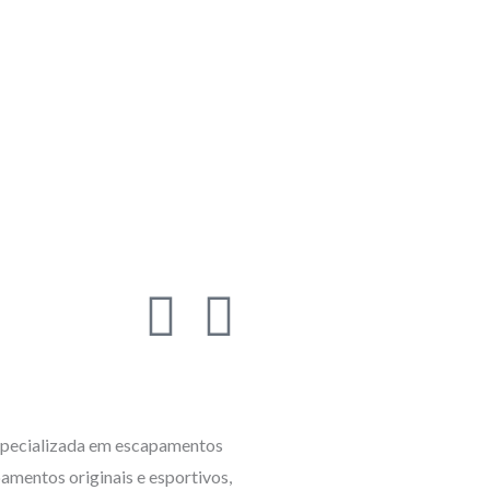
I
F
n
a
s
c
pecializada em escapamentos
t
e
amentos originais e esportivos,