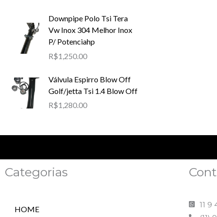
Downpipe Polo Tsi Tera
Vw Inox 304 Melhor Inox
P/ Potenciahp
R$
1,250.00
Válvula Espirro Blow Off
Golf/jetta Tsi 1.4 Blow Off
R$
1,280.00
Categorias
Cont
11 9
HOME