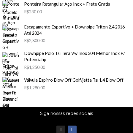
Ponteira Retangular Aço Inox + Frete Gratis
R$
280.00
Escapamento Esportivo + Downpipe Triton 2.4 2016
Até 2024
R$
2,800.00
Downpipe Polo Tsi Tera Vw Inox 304 Melhor Inox P/
Potenciahp
R$
1,250.00
Válvula Espirro Blow Off Golf/jetta Tsi 1.4 Blow Off
R$
1,280.00
Siga nossas redes sociais
I
F
n
a