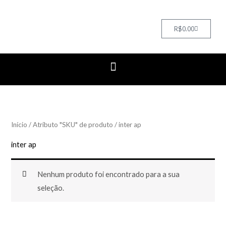
Cart
R$
0.00
Início
/ Atributo "SKU" de produto / inter ap
inter ap
Nenhum produto foi encontrado para a sua
seleção.