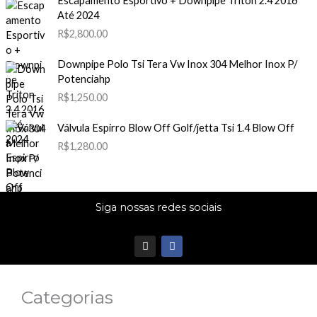
Escapamento Esportivo + Downpipe Triton 2.4 2016
Até 2024
R$
2,800.00
Downpipe Polo Tsi Tera Vw Inox 304 Melhor Inox P/
Potenciahp
R$
1,250.00
Válvula Espirro Blow Off Golf/jetta Tsi 1.4 Blow Off
R$
1,280.00
Siga nossas redes sociais
I
F
n
a
s
c
t
e
a
b
Categorias
g
o
r
o
a
k