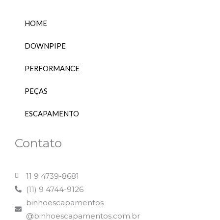
m
HOME
DOWNPIPE
PERFORMANCE
PEÇAS
ESCAPAMENTO
Contato
11 9 4739-8681
(11) 9 4744-9126
binhoescapamentos
@binhoescapamentos.com.br