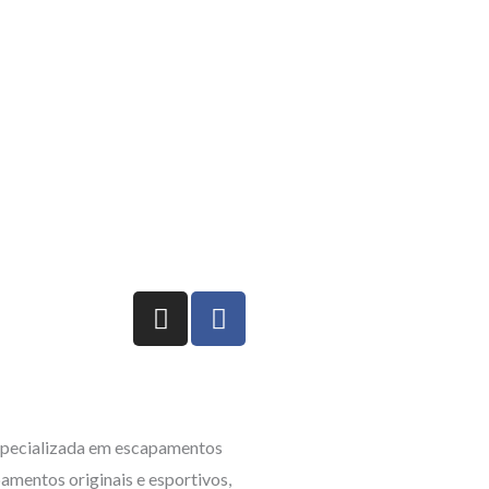
I
F
n
a
s
c
t
e
a
b
g
o
pecializada em escapamentos
r
o
amentos originais e esportivos,