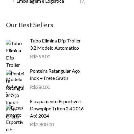
Embalagem e Logística
(7)
Our Best Sellers
Tubo Elimina Dfp Troller
3.2 Modelo Automatico
R$
599.00
Ponteira Retangular Aço
Inox + Frete Gratis
R$
280.00
Escapamento Esportivo +
Downpipe Triton 2.4 2016
Até 2024
R$
2,800.00