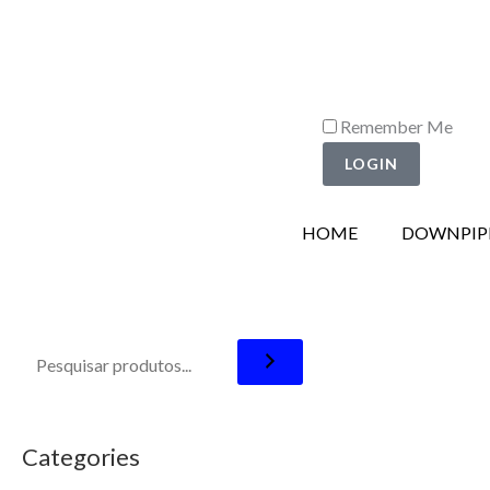
Ir
para
o
conteúdo
Remember Me
LOGIN
HOME
DOWNPIP
Categories