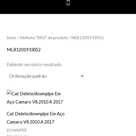
Início
/ Atributo "SKU" de produto / MLB1201933052
MLB1201933052
Exibindo um único resultado
Cat Delete/downpipe Em Aço
Camaro V8 2010 A 2017
DOWNPIPE