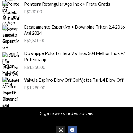
Ponteira Retangular Aço Inox + Frete Gratis
R$
280.00
Escapamento Esportivo + Downpipe Triton 2.4 2016
Até 2024
R$
2,800.00
Downpipe Polo Tsi Tera Vw Inox 304 Melhor Inox P/
Potenciahp
R$
1,250.00
Válvula Espirro Blow Off Golf/jetta Tsi 1.4 Blow Off
R$
1,280.00
Siga nossas redes sociais
I
F
n
a