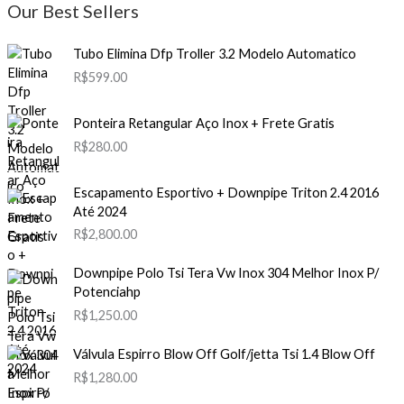
Our Best Sellers
Tubo Elimina Dfp Troller 3.2 Modelo Automatico
R$
599.00
Ponteira Retangular Aço Inox + Frete Gratis
R$
280.00
Escapamento Esportivo + Downpipe Triton 2.4 2016
Até 2024
R$
2,800.00
Downpipe Polo Tsi Tera Vw Inox 304 Melhor Inox P/
Potenciahp
R$
1,250.00
Válvula Espirro Blow Off Golf/jetta Tsi 1.4 Blow Off
R$
1,280.00