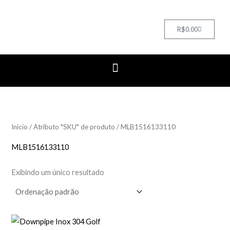
Cart
R$
0.00
Início
/ Atributo "SKU" de produto / MLB1516133110
MLB1516133110
Exibindo um único resultado