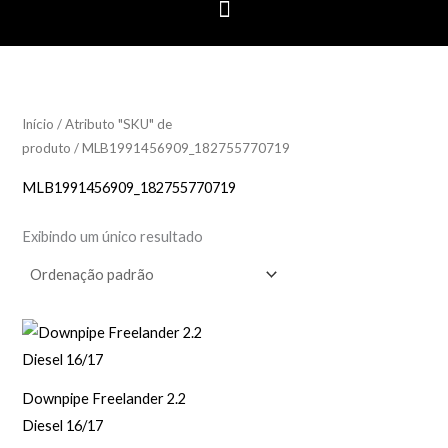
Início
/ Atributo "SKU" de
produto / MLB1991456909_182755770719
MLB1991456909_182755770719
Exibindo um único resultado
Downpipe Freelander 2.2
Diesel 16/17