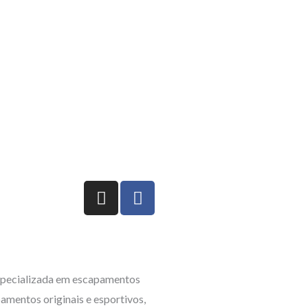
I
F
n
a
s
c
t
e
a
b
g
o
pecializada em escapamentos
r
o
amentos originais e esportivos,