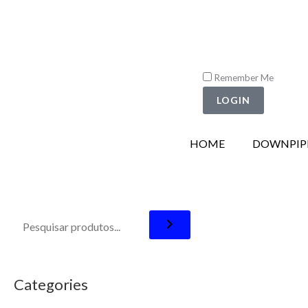
Ir
para
o
conteúdo
Remember Me
LOGIN
HOME
DOWNPIP
Categories