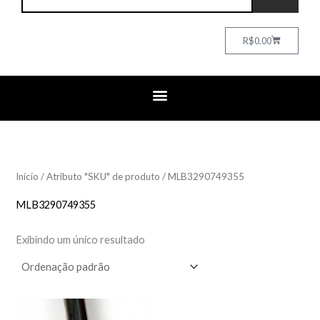
Cart
R$
0.00
Início
/ Atributo "SKU" de produto / MLB3290749355
MLB3290749355
Exibindo um único resultado