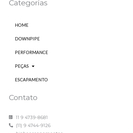
Categorias
g
o
r
o
a
k
m
HOME
DOWNPIPE
PERFORMANCE
PEÇAS
ESCAPAMENTO
Contato
11 9 4739-8681
(11) 9 4744-9126