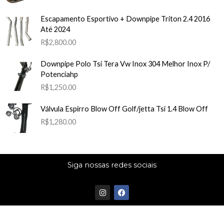
Escapamento Esportivo + Downpipe Triton 2.4 2016
Até 2024
R$
2,800.00
Downpipe Polo Tsi Tera Vw Inox 304 Melhor Inox P/
Potenciahp
R$
1,250.00
Válvula Espirro Blow Off Golf/jetta Tsi 1.4 Blow Off
R$
1,280.00
Siga nossas redes sociais
I
F
n
a
s
c
t
e
a
b