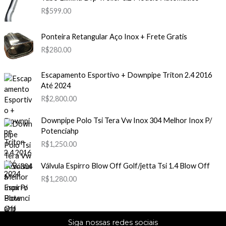
R$
599.00
Ponteira Retangular Aço Inox + Frete Gratis
R$
280.00
Escapamento Esportivo + Downpipe Triton 2.4 2016
Até 2024
R$
2,800.00
Downpipe Polo Tsi Tera Vw Inox 304 Melhor Inox P/
Potenciahp
R$
1,250.00
Válvula Espirro Blow Off Golf/jetta Tsi 1.4 Blow Off
R$
1,280.00
Siga nossas redes sociais