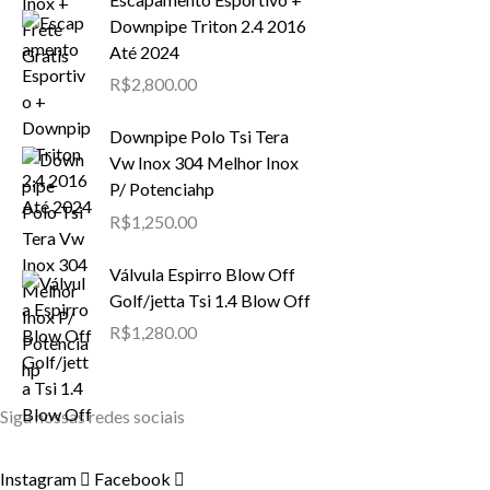
Downpipe Triton 2.4 2016
Até 2024
R$
2,800.00
Downpipe Polo Tsi Tera
Vw Inox 304 Melhor Inox
P/ Potenciahp
R$
1,250.00
Válvula Espirro Blow Off
Golf/jetta Tsi 1.4 Blow Off
R$
1,280.00
Siga nossas redes sociais
Instagram
Facebook