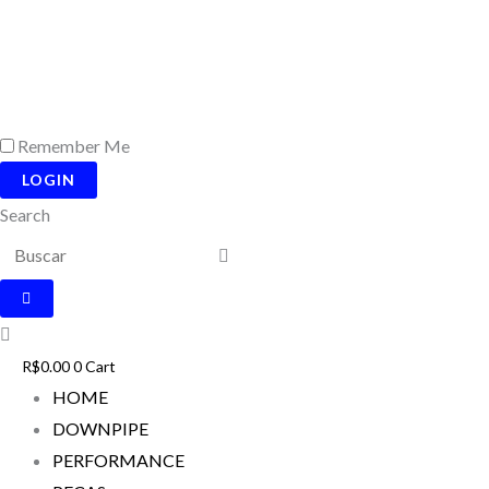
Ir
para
o
conteúdo
Remember Me
LOGIN
Search
R$
0.00
0
Cart
HOME
DOWNPIPE
PERFORMANCE