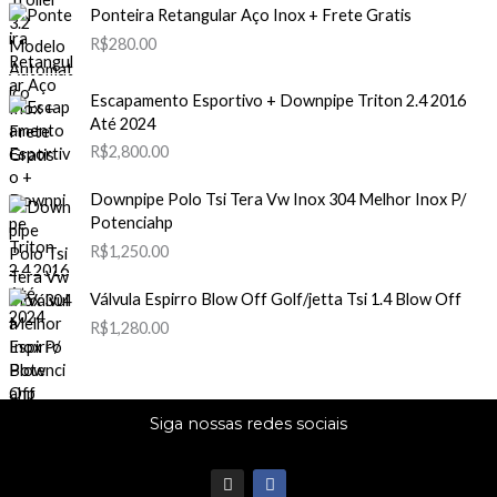
Ponteira Retangular Aço Inox + Frete Gratis
R$
280.00
Escapamento Esportivo + Downpipe Triton 2.4 2016
Até 2024
R$
2,800.00
Downpipe Polo Tsi Tera Vw Inox 304 Melhor Inox P/
Potenciahp
R$
1,250.00
Válvula Espirro Blow Off Golf/jetta Tsi 1.4 Blow Off
R$
1,280.00
Siga nossas redes sociais
I
F
n
a