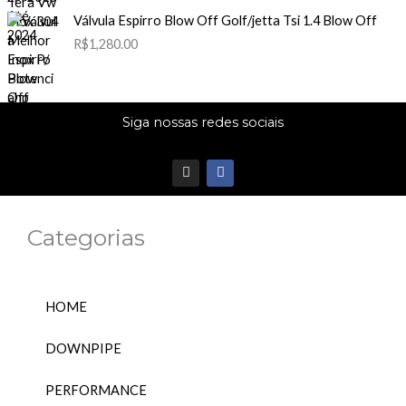
Válvula Espirro Blow Off Golf/jetta Tsi 1.4 Blow Off
R$
1,280.00
Siga nossas redes sociais
I
F
n
a
s
c
t
e
a
b
Categorias
g
o
r
o
a
k
m
HOME
DOWNPIPE
PERFORMANCE