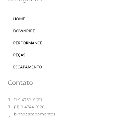
r
o
a
k
m
HOME
DOWNPIPE
PERFORMANCE
PEÇAS
ESCAPAMENTO
Contato
11 9 4739-8681
(11) 9 4744-9126
binhoescapamentos