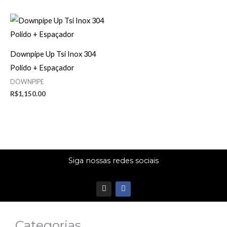
Downpipe Up Tsi Inox 304
Polido + Espaçador
DOWNPIPE
R$
1,150.00
Siga nossas redes sociais
I
F
n
a
s
c
t
e
a
b
Categorias
g
o