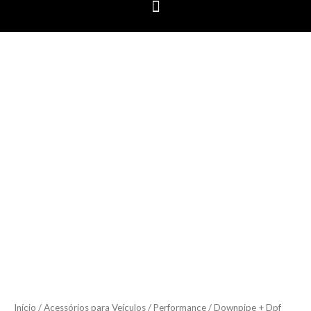
Downpipe
+
Dpf
Delete
Amarok
V6
Aço
Inox
304
3'
Pol.
quantidade
Início
/
Acessórios para Veículos
/
Performance
/ Downpipe + Dpf