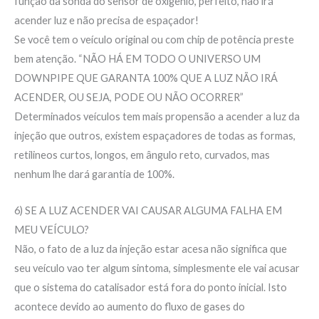
função da sonda do sensor de oxigênio, perfeito, não irá
acender luz e não precisa de espaçador!
Se você tem o veículo original ou com chip de potência preste
bem atenção. “NÃO HÁ EM TODO O UNIVERSO UM
DOWNPIPE QUE GARANTA 100% QUE A LUZ NÃO IRÁ
ACENDER, OU SEJA, PODE OU NÃO OCORRER”
Determinados veículos tem mais propensão a acender a luz da
injeção que outros, existem espaçadores de todas as formas,
retilineos curtos, longos, em ângulo reto, curvados, mas
nenhum lhe dará garantia de 100%.
6) SE A LUZ ACENDER VAI CAUSAR ALGUMA FALHA EM
MEU VEÍCULO?
Não, o fato de a luz da injeção estar acesa não significa que
seu veículo vao ter algum sintoma, simplesmente ele vai acusar
que o sistema do catalisador está fora do ponto inicial. Isto
acontece devido ao aumento do fluxo de gases do