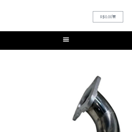
Cart
R$
0.00
Downpipe
Punto
T-
jet
Inox
304
Melhor
Inox